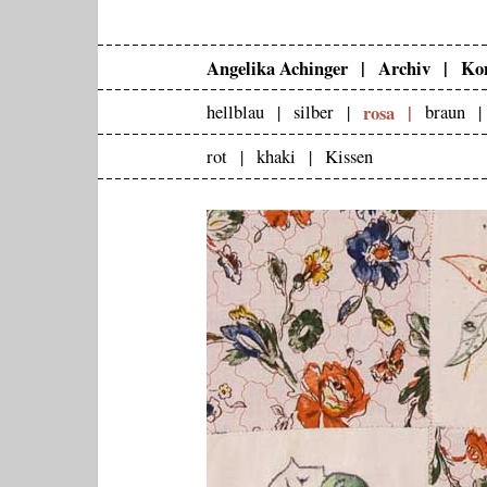
Angelika Achinger |
Archiv |
Kon
rosa |
hellblau |
silber |
braun 
rot |
khaki |
Kissen