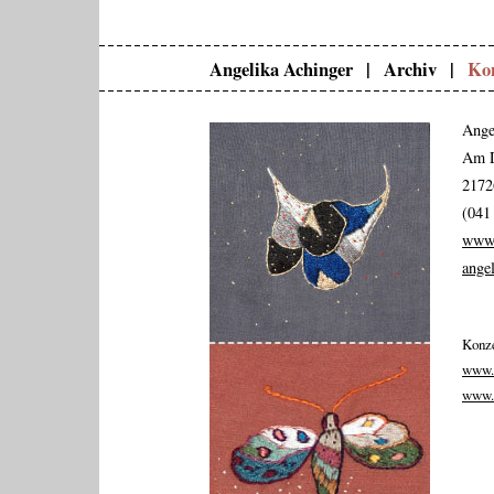
Angelika Achinger |
Archiv |
Kon
Ange
Am 
2172
(041
www.
ange
Konze
www.
www.e