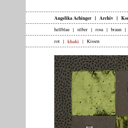
Angelika Achinger |
Archiv |
Kon
hellblau |
silber |
rosa |
braun 
khaki |
rot |
Kissen