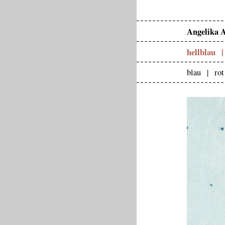
Angelika 
hellblau
blau |
ro