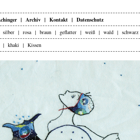
Achinger |
Archiv |
Kontakt |
Datenschutz
 |
silber |
rosa |
braun |
geflatter |
weiß |
wald |
schwar
t |
khaki |
Kissen