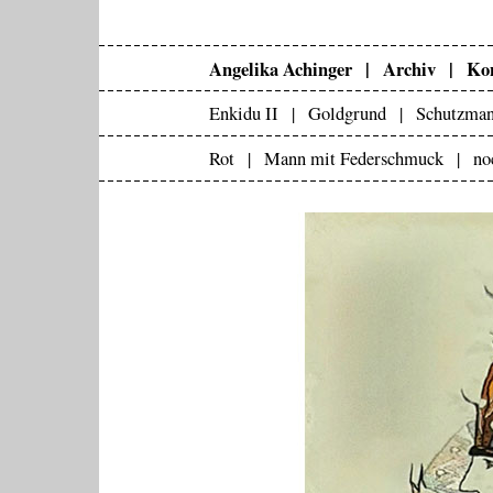
Angelika Achinger |
Archiv |
Kon
Enkidu II |
Goldgrund |
Schutzman
Rot |
Mann mit Federschmuck |
no