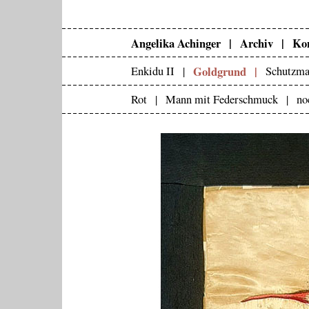
Angelika Achinger |
Archiv |
Kon
Goldgrund |
Enkidu II |
Schutzma
Rot |
Mann mit Federschmuck |
no